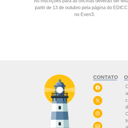
As inscrições para as oficinas deverão ser feit
partir de
13 de outubro
pela página do EDICC
no Even3.
CONTATO
O
a
c
d
C
I
d