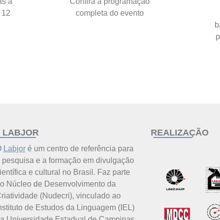
as a
Confira a programação
 12
completa do evento
b
p
 LABJOR
REALIZAÇÃO
O
Labjor
é um centro de referência para
 pesquisa e a formação em divulgação
ientífica e cultural no Brasil. Faz parte
o Núcleo de Desenvolvimento da
riatividade (Nudecri), vinculado ao
nstituto de Estudos da Linguagem (IEL)
a Universidade Estadual de Campinas