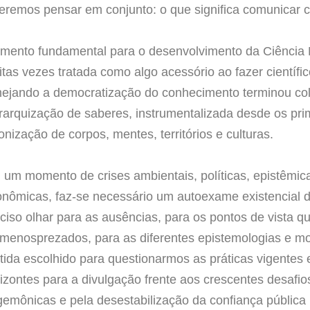
remos pensar em conjunto: o que significa comunicar ci
mento fundamental para o desenvolvimento da Ciência 
tas vezes tratada como algo acessório ao fazer científi
mejando a democratização do conhecimento terminou c
rarquização de saberes, instrumentalizada desde os pr
onização de corpos, mentes, territórios e culturas.
um momento de crises ambientais, políticas, epistêmicas,
nômicas, faz-se necessário um autoexame existencial d
ciso olhar para as ausências, para os pontos de vista q
menosprezados, para as diferentes epistemologias e mo
tida escolhido para questionarmos as práticas vigentes 
izontes para a divulgação frente aos crescentes desafio
emônicas e pela desestabilização da confiança pública 