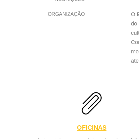
O
ORGANIZAÇÃO
do 
cul
Con
mob
ate
OFICINAS