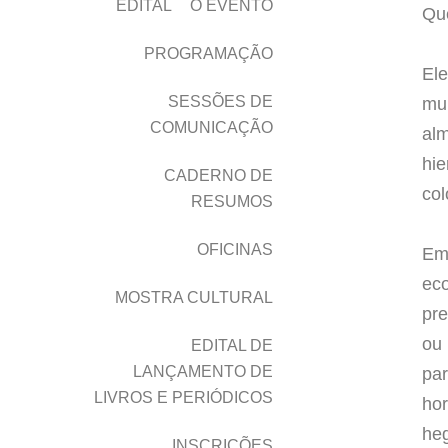
EDITAL
O EVENTO
Que
PROGRAMAÇÃO
Ele
SESSÕES DE
mui
COMUNICAÇÃO
al
hie
CADERNO DE
col
RESUMOS
OFICINAS
Em 
eco
MOSTRA CULTURAL
pre
ou 
EDITAL DE
LANÇAMENTO DE
par
LIVROS E PERIÓDICOS
hor
heg
INSCRIÇÕES